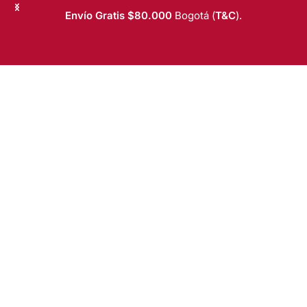
Saltar al contenido
Envío Gratis $80.000
Bogotá (
T&C
).
T&C