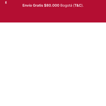
Saltar al contenido
Envío Gratis $80.000
Bogotá (
T&C
).
T&C