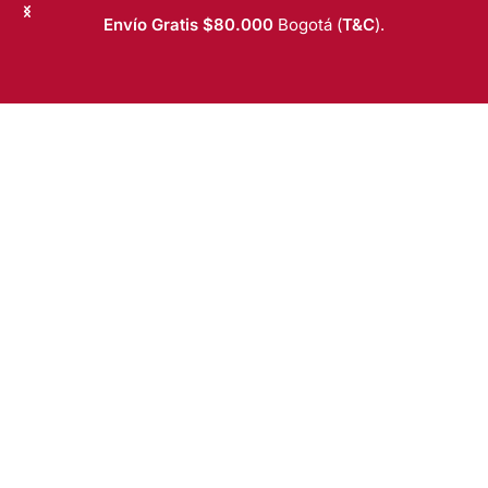
Saltar al contenido
Envío Gratis $80.000
Bogotá (
T&C
).
T&C