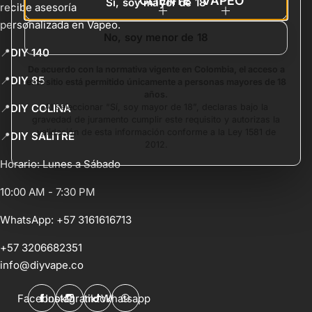
CLIENTE
VAPEO
Si, soy mayor de 18
recibe asesoría
personalizada en Vapeo.
No, soy menor de 18
📍
DIY 140
De acuerdo con la normativa vigente en Colombia, el acceso a
📍
DIY 85
este sitio está permitido únicamente a personas mayores de 18
años.
Al seleccionar “Sí, soy mayor de 18”, declaras bajo la
📍
DIY COLINA
gravedad de juramento cumplir este requisito y autorizas la
validación de esta información conforme a la Ley 1581 de
📍
DIY SALITRE
2012.
Horario: Lunes a Sábado
10:00 AM - 7:30 PM
WhatsApp:
+57 3161616713
+57 3206682351
info@diyvape.co
Facebook
Instagram
tiktok
Whatsapp