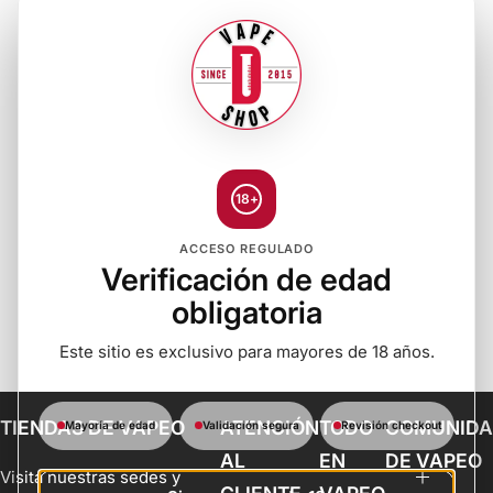
18+
ACCESO REGULADO
Verificación de edad
obligatoria
Este sitio es exclusivo para mayores de 18 años.
TIENDAS DE VAPEO
ATENCIÓN
TODO
COMUNID
Mayoría de edad
Validación segura
Revisión checkout
AL
EN
DE VAPEO
Visita nuestras sedes y