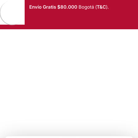
Saltar al contenido
Envío Gratis $80.000
Bogotá (
T&C
).
T&C