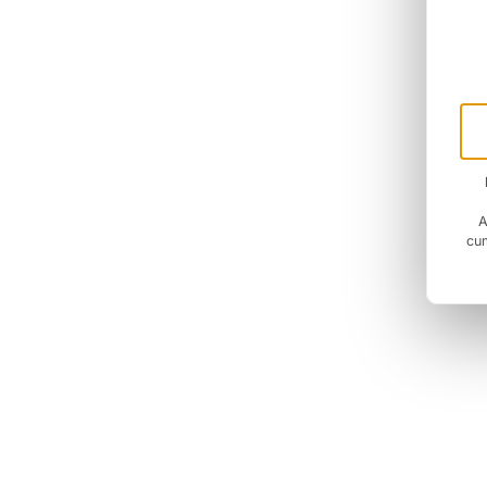
A
cum