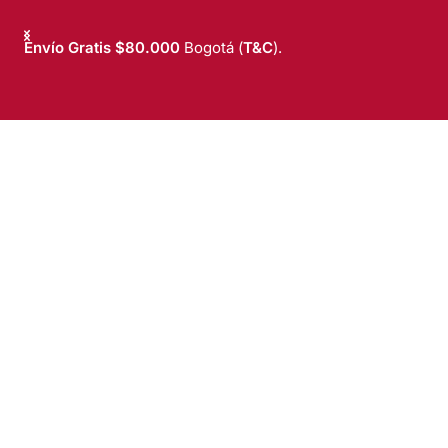
Envío Gratis $80.000
Bogotá (
T&C
).
T&C