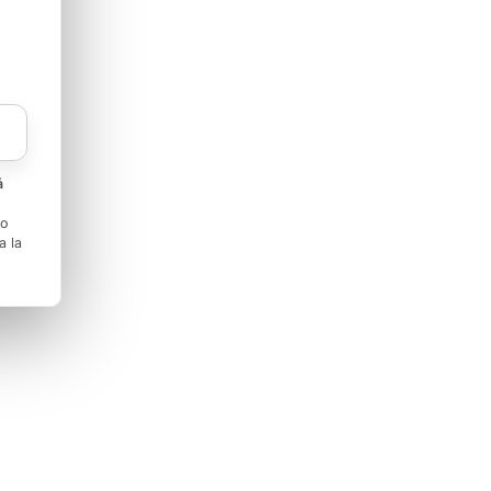
á
to
a la