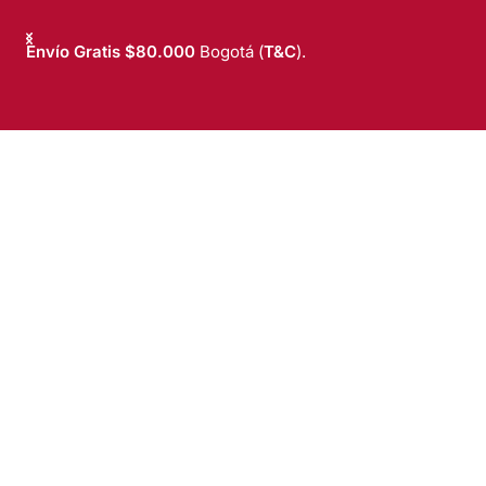
Envío Gratis $80.000
Bogotá (
T&C
).
T&C