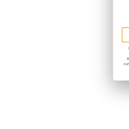
A
cum