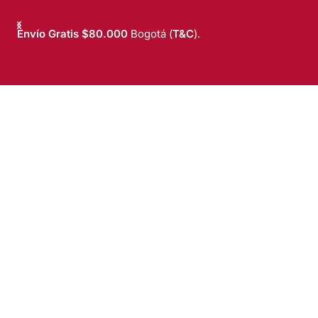
Envío Gratis $80.000
Bogotá (
T&C
).
T&C