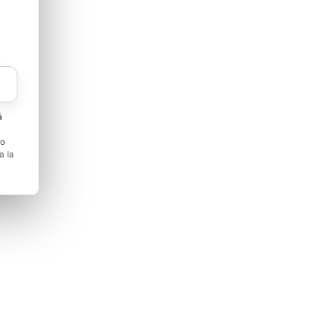
á
to
a la