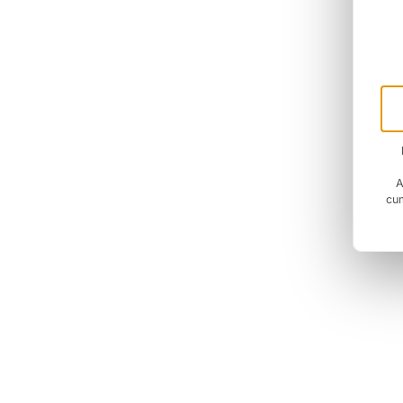
A
cum