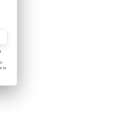
á
to
a la