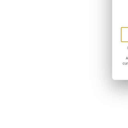
A
cum