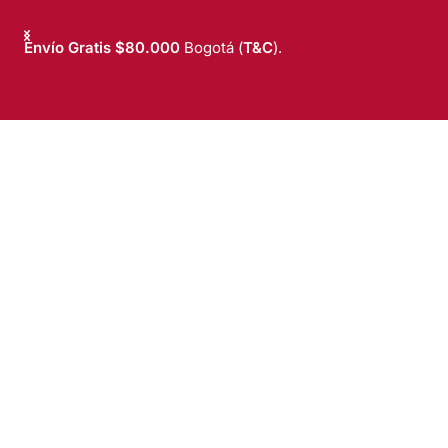
Envío Gratis $80.000
Bogotá (
T&C
).
T&C