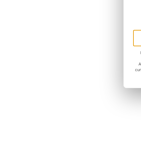
A
cum