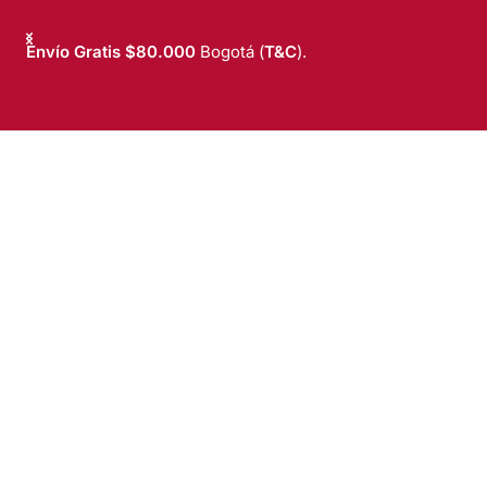
Envío Gratis $80.000
Bogotá (
T&C
).
T&C