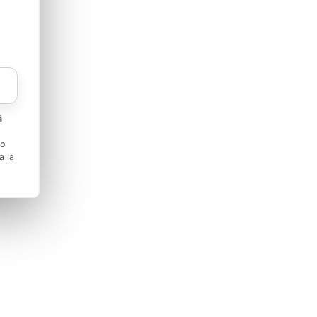
á
to
a la