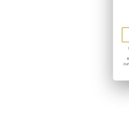
A
cum