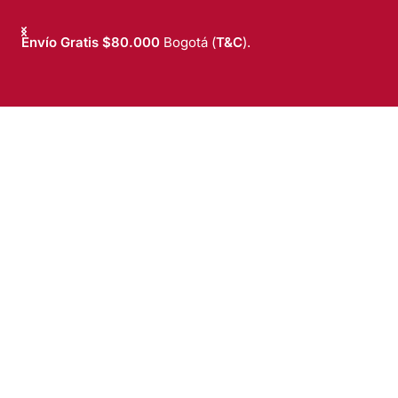
Envío Gratis $80.000
Bogotá (
T&C
).
T&C