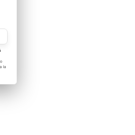
á
to
a la